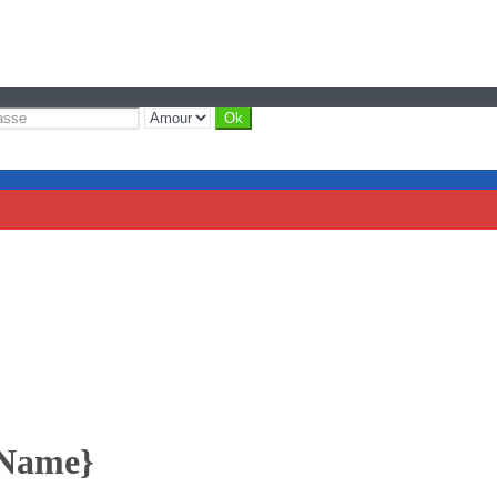
yName}