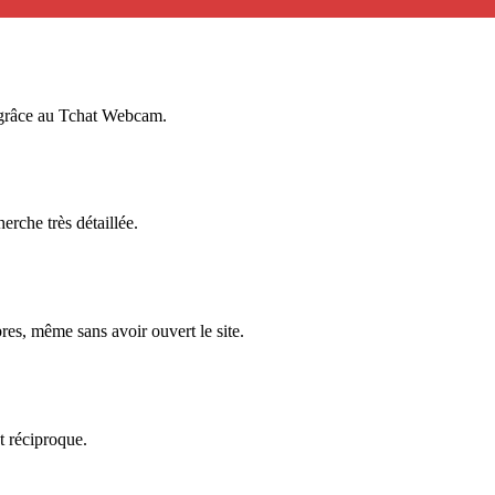
 grâce au Tchat Webcam.
rche très détaillée.
es, même sans avoir ouvert le site.
t réciproque.