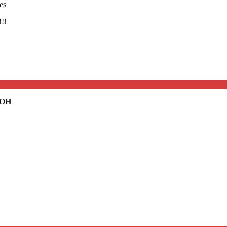
es
!!!
 OH