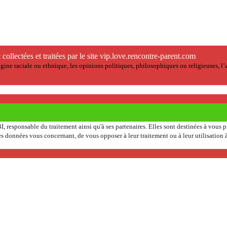
 collectées et traitées par le site vip.love.rencontre-parent.com
ine raciale ou ethnique, les opinions politiques, philosophiques ou religieuses, l’a
I, responsable du traitement ainsi qu'à ses partenaires. Elles sont destinées à vous
er les données vous concernant, de vous opposer à leur traitement ou à leur utilisati