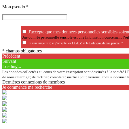
Mon pseudo
*
J'accepte que
mes données personnelles sensibles
soient
Une donnée personnelle sensible est une information concernant l’orig
Je suis majeur(e) et j'accepte les
CGUV
et la
Politique de vie privée
.
*
* champs obligatoires
Précédent
Suivant
Loading...
Les données collectées au cours de votre inscription sont destinées à la société LB
de nous interroger, de rectifier, compléter, mettre à jour, verrouiller ou supprim
Dernières connexions de membres
Je commence ma recherche